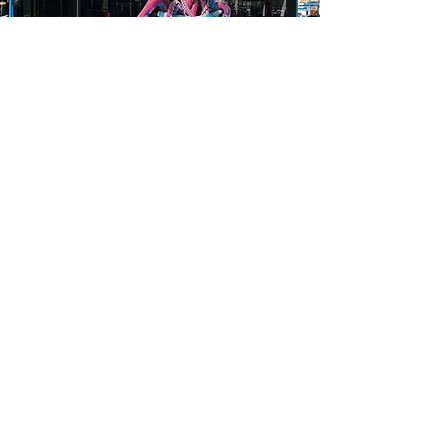
Fliesen Dörfer GmbH
Schimmelmannstraße 157
22043 Hamburg
info(at)fliesen-doerfer.com
Fachbereiche
Bauträger