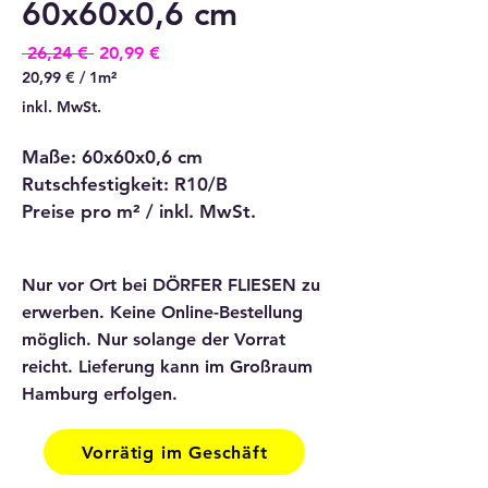
60x60x0,6 cm
Standardpreis
Sale-
 26,24 € 
20,99 €
Preis
20,99 €
/
1m²
20,99 €
inkl. MwSt.
pro
1
Maße: 60x60x0,6 cm
Quadratmeter
Rutschfestigkeit: R10/B
Preise pro m² / inkl. MwSt.
Nur vor Ort bei DÖRFER FLIESEN zu
erwerben. Keine Online-Bestellung
möglich. Nur solange der Vorrat
reicht. Lieferung kann im Großraum
Hamburg erfolgen.
Vorrätig im Geschäft