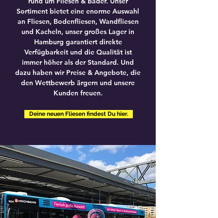
rund um Fliesen & Bäder. Unser
e
e
t
t
Sortiment bietet eine enorme Auswahl
e
e
an Fliesen, Bodenfliesen, Wandfliesen
r
r
und Kacheln, unser großes Lager in
Hamburg garantiert direkte
Verfügbarkeit und die Qualität ist
immer höher als der Standard. Und
dazu haben wir Preise & Angebote, die
den Wettbewerb ärgern und unsere
Kunden freuen.
Deine neuen Fliesen findest Du hier.