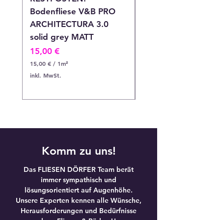
Bodenfliese V&B PRO
Bodenfliese V&B P
ARCHITECTURA 3.0
ARCHITECTURA 3.
solid grey MATT
solid grey MATT
Preis
Preis
15,00 €
12,90 €
15,00 €
/
1m²
12,90 €
1
1
inkl. MwSt.
inkl. MwSt.
5
2
,
,
0
9
0
0
€
€
p
p
r
r
o
o
Komm zu uns!
1
1
Q
Q
u
u
Das FLIESEN DÖRFER Team berät
a
a
immer sympathisch und
d
d
r
r
lösungsorientiert auf Augenhöhe.
a
a
Unsere Experten kennen alle Wünsche,
t
t
Herausforderungen und Bedürfnisse
m
m