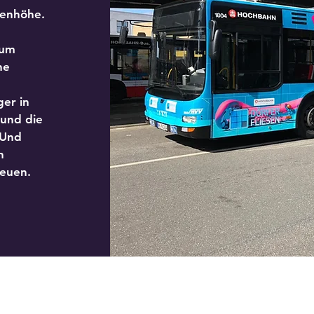
genhöhe.
 um
ne
er in
 und die
 Und
n
euen.