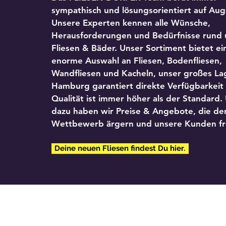
t
sympathisch und lösungsorientiert auf Au
m
e
Unsere Experten kennen alle Wünsche,
t
Herausforderungen und Bedürfnisse rund
e
r
Fliesen & Bäder. Unser Sortiment bietet ei
enorme Auswahl an Fliesen, Bodenfliesen,
Wandfliesen und Kacheln, unser großes Lag
Hamburg garantiert direkte Verfügbarkeit
Qualität ist immer höher als der Standard.
dazu haben wir Preise & Angebote, die de
Wettbewerb ärgern und unsere Kunden fr
Deine neuen Fliesen findest Du hier.