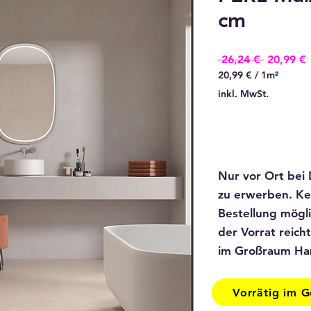
cm
Standard
S
 26,24 € 
20,99 €
P
20,99 €
/
1m²
20,99 €
inkl. MwSt.
pro
1
Quadratmeter
Nur vor Ort be
zu erwerben. Ke
Bestellung mögl
der Vorrat reich
im Großraum Ha
Vorrätig im G