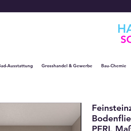
H
S
Bad-Ausstattung
Grosshandel & Gewerbe
Bau-Chemie
Feinstei
Bodenflie
PERL Maß