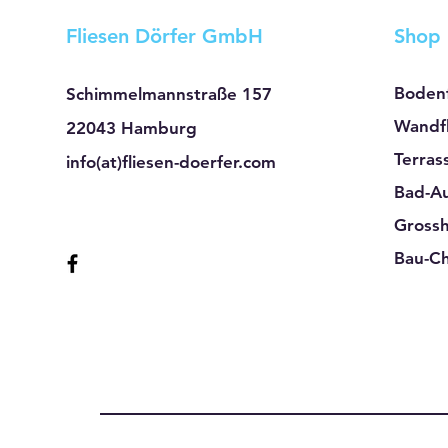
Fliesen Dörfer GmbH
Shop
Bodenf
Schimmelmannstraße 157
Wandfl
22043 Hamburg
Terras
info(at)fliesen-doerfer.com
Bad-Au
Gross
Bau-C