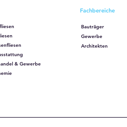
Fachbereiche
liesen
Bauträger
iesen
Gewerbe
senfliesen
Architekten
sstattung
handel & Gewerbe
hemie