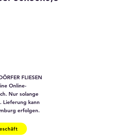
preis
ale-
reis
i DÖRFER FLIESEN
ine Online-
ich. Nur solange
t. Lieferung kann
mburg erfolgen.
eschäft