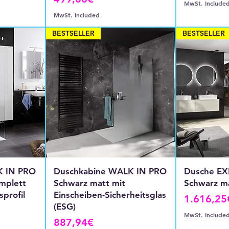
MwSt. Include
MwSt. Included
BESTSELLER
BESTSELLER
K IN PRO
Duschkabine WALK IN PRO
Dusche EX
mplett
Schwarz matt mit
Schwarz ma
sprofil
Einscheiben-Sicherheitsglas
Price
1.616,25
(ESG)
MwSt. Include
Price
887,94€