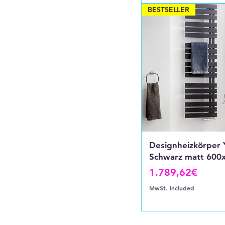
BESTSELLER
Designheizkörper
Schwarz matt 600
Price
1.789,62€
MwSt. Included