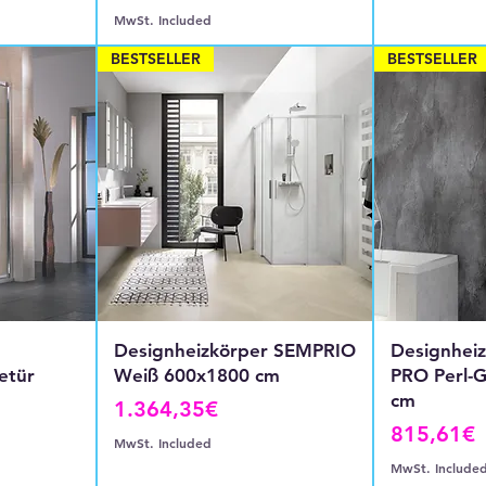
MwSt. Included
BESTSELLER
BESTSELLER
Designheizkörper SEMPRIO
Designhei
etür
Weiß 600x1800 cm
PRO Perl-
cm
Price
1.364,35€
Price
815,61€
MwSt. Included
MwSt. Include