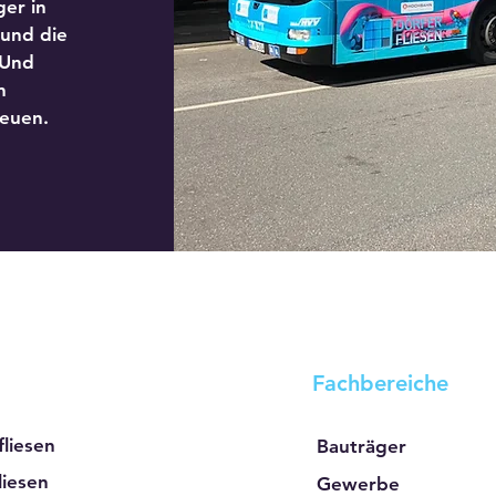
er in
 und die
 Und
n
euen.
Fachbereiche
liesen
Bauträger
iesen
Gewerbe