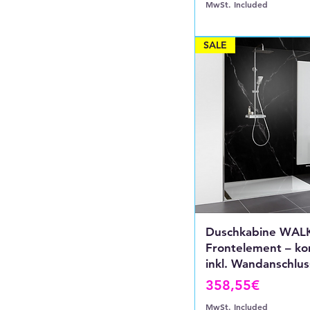
MwSt. Included
SALE
Duschkabine WAL
Frontelement – ko
inkl. Wandanschlus
Price
358,55€
MwSt. Included