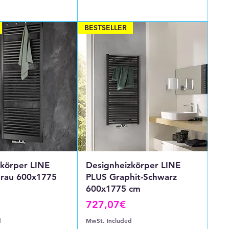
BESTSELLER
zkörper LINE
Designheizkörper LINE
Grau 600x1775
PLUS Graphit-Schwarz
600x1775 cm
Price
727,07€
d
MwSt. Included