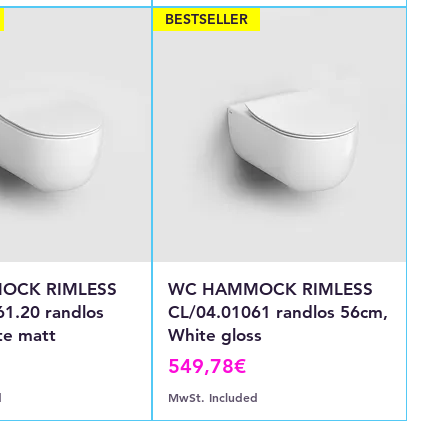
BESTSELLER
OCK RIMLESS
WC HAMMOCK RIMLESS
1.20 randlos
CL/04.01061 randlos 56cm,
te matt
White gloss
Price
549,78€
d
MwSt. Included