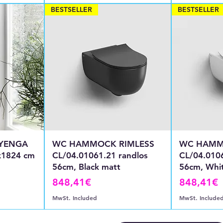
BESTSELLER
BESTSELLER
 YENGA
WC HAMMOCK RIMLESS
WC HAMM
x1824 cm
CL/04.01061.21 randlos
CL/04.0106
56cm, Black matt
56cm, Whi
Price
Price
848,41€
848,41€
MwSt. Included
MwSt. Include