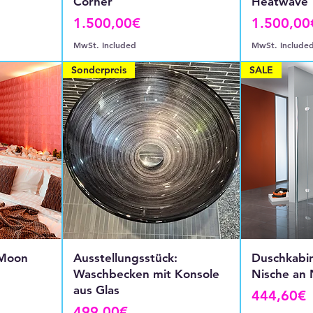
Corner
Heatwave
Price
Price
1.500,00€
1.500,00
MwSt. Included
MwSt. Include
Sonderpreis
SALE
 Moon
Ausstellungsstück:
Duschkabi
Waschbecken mit Konsole
Nische an 
aus Glas
Price
444,60€
Price
499,00€