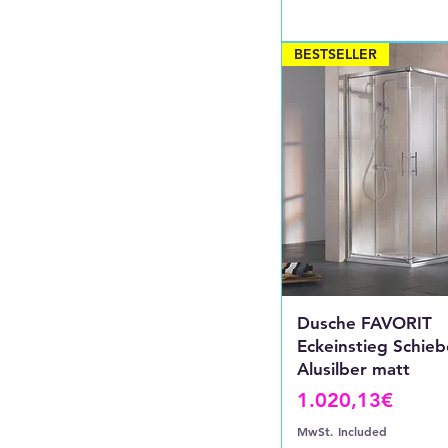
BESTSELLER
Dusche FAVORIT
Eckeinstieg Schieb
Alusilber matt
Price
1.020,13€
MwSt. Included