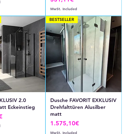
d
MwSt. Included
BESTSELLER
KLUSIV 2.0
Dusche FAVORIT EXKLUSIV
tt Eckeinstieg
Drehfalttüren Alusilber
matt
€
Price
1.575,10€
d
MwSt. Included