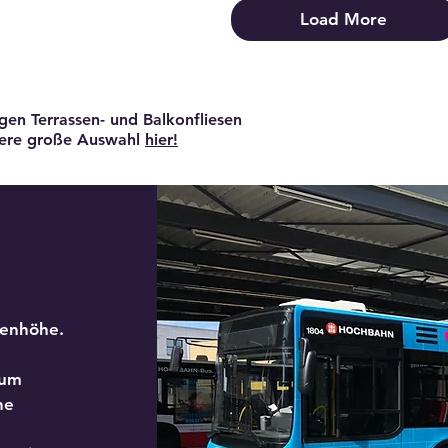
Load More
gen Terrassen- und Balkonfliesen
sere große Auswahl
hier!
genhöhe.
 um
ne