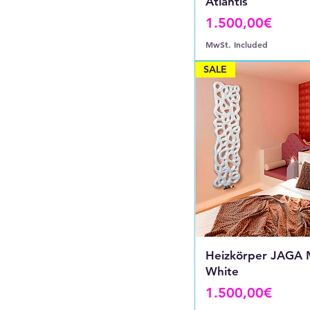
Atlantis
Price
1.500,00€
MwSt. Included
SALE
Heizkörper JAGA
White
Price
1.500,00€