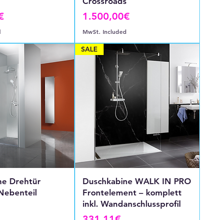
Crossroads
Price
€
1.500,00€
d
MwSt. Included
SALE
ne Drehtür
Duschkabine WALK IN PRO
Nebenteil
Frontelement – komplett
inkl. Wandanschlussprofil
Price
331,11€