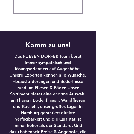
5
2
,
,
0
9
0
0
€
€
p
p
r
r
o
o
Komm zu uns!
1
1
Q
Q
u
u
Das FLIESEN DÖRFER Team berät
a
a
immer sympathisch und
d
d
r
r
lösungsorientiert auf Augenhöhe.
a
a
Unsere Experten kennen alle Wünsche,
t
t
Herausforderungen und Bedürfnisse
m
m
rund um Fliesen & Bäder. Unser
e
e
t
t
Sortiment bietet eine enorme Auswahl
e
e
an Fliesen, Bodenfliesen, Wandfliesen
r
r
und Kacheln, unser großes Lager in
Hamburg garantiert direkte
Verfügbarkeit und die Qualität ist
immer höher als der Standard. Und
dazu haben wir Preise & Angebote, die