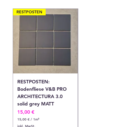
RESTPOSTEN
RESTPOSTEN
RESTPOSTEN:
RESTPOSTEN:
Bodenfliese V&B PRO
Bodenfliese V&B P
ARCHITECTURA 3.0
ARCHITECTURA 3.
solid grey MATT
solid grey MATT
Preis
Preis
15,00 €
12,90 €
15,00 €
/
1m²
12,90 €
1
1
inkl. MwSt.
inkl. MwSt.