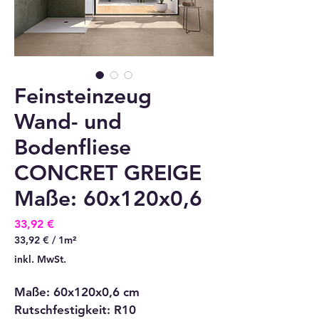
Feinsteinzeug
Wand- und
Bodenfliese
CONCRET GREIGE
Maße: 60x120x0,6
Preis
33,92 €
33,92 €
/
1m²
33,92 €
inkl. MwSt.
pro
1
Maße: 60x120x0,6 cm
Quadratmeter
Rutschfestigkeit: R10