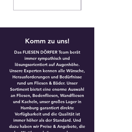
,
,
0
9
0
0
€
€
p
p
r
r
o
o
Komm zu uns!
1
1
Q
Q
u
u
Das FLIESEN DÖRFER Team berät
a
a
immer sympathisch und
d
d
r
r
lösungsorientiert auf Augenhöhe.
a
a
Unsere Experten kennen alle Wünsche,
t
t
Herausforderungen und Bedürfnisse
m
m
rund um Fliesen & Bäder. Unser
e
e
t
t
Sortiment bietet eine enorme Auswahl
e
e
an Fliesen, Bodenfliesen, Wandfliesen
r
r
und Kacheln, unser großes Lager in
Hamburg garantiert direkte
Verfügbarkeit und die Qualität ist
immer höher als der Standard. Und
dazu haben wir Preise & Angebote, die