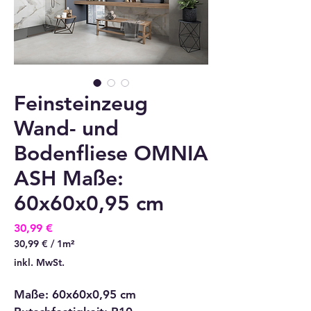
Feinsteinzeug
Wand- und
Bodenfliese OMNIA
ASH Maße:
60x60x0,95 cm
Preis
30,99 €
30,99 €
/
1m²
30,99 €
inkl. MwSt.
pro
1
Maße: 60x60x0,95 cm
Quadratmeter