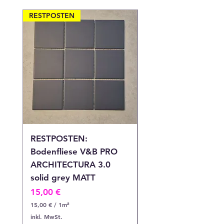
RESTPOSTEN
RESTPOSTEN
RESTPOSTEN:
RESTPOSTEN:
Bodenfliese V&B PRO
Bodenfliese V&B P
ARCHITECTURA 3.0
ARCHITECTURA 3.
solid grey MATT
solid grey MATT
Preis
Preis
15,00 €
12,90 €
15,00 €
/
1m²
12,90 €
1
1
inkl. MwSt.
inkl. MwSt.
5
2