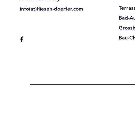
Terras
info(at)fliesen-doerfer.com
Bad-Au
Gross
Bau-C