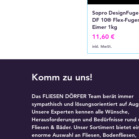
Sopro DesignFuge 
DF 10® Flex-Fuge
Eimer 1kg
Preis
11,60 €
inkl. MwSt.
Komm zu uns!
Das FLIESEN DÖRFER Team berät immer
sympathisch und lösungsorientiert auf Au
Unsere Experten kennen alle Wünsche,
Herausforderungen und Bedürfnisse rund
Fliesen & Bäder. Unser Sortiment bietet ei
enorme Auswahl an Fliesen, Bodenfliesen,