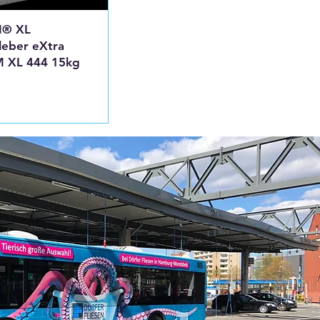
M® XL
leber eXtra
M XL 444 15kg