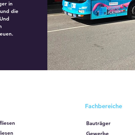
er in
 und die
 Und
n
euen.
Fachbereiche
liesen
Bauträger
iesen
Gewerbe