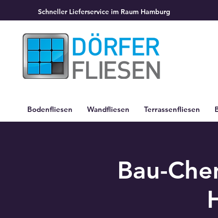
Schneller Lieferservice im Raum Hamburg
Bodenfliesen
Wandfliesen
Terrassenfliesen
Bau-Che